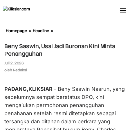
Lewati
ke
konten
Homepage
»
Headline
»
Beny
Saswin,
Usai
Beny Saswin, Usai Jadi Buronan Kini Minta
Jadi
Penangguhan
Buronan
Kini
Juli 2, 2026
oleh
Minta
Redaksi
oleh
Redaksi
Penangguhan
PADANG,KLIKSIAR
– Beny Saswin Nasrun, yang
sebelumnya sempat berstatus DPO, kini
mengajukan permohonan penangguhan
penahanan setelah resmi ditetapkan sebagai
tersangka dan ditahan dalam perkara yang
menjeratnya.Penasihat hukum Beny, Charles