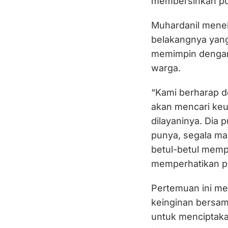
membersihkan poli
Muhardanil mene
belakangnya yang
memimpin dengan
warga.
“Kami berharap de
akan mencari keunt
dilayaninya. Dia
punya, segala mac
betul-betul memp
memperhatikan p
Pertemuan ini m
keinginan bersam
untuk menciptaka