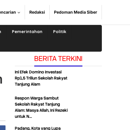
encarian
Redaksi
Pedoman Media Siber
n
Pemerintahan
Politik
BERITA TERKINI
Ini Efek Domino Investasi
n
Rp1,5 Triliun Sekolah Rakyat
Tanjung Alam
Respon Warga Sambut
Sekolah Rakyat Tanjung
Alam: Masya Allah, Ini Rezeki
untuk N…
Padang, Kota yang Lupa