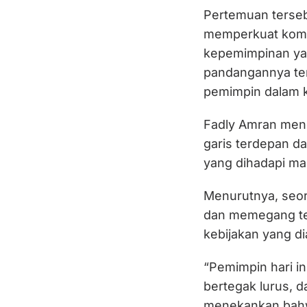
Pertemuan terseb
memperkuat komit
kepemimpinan ya
pandangannya ten
pemimpin dalam 
Fadly Amran men
garis terdepan d
yang dihadapi ma
Menurutnya, seo
dan memegang teg
kebijakan yang di
“Pemimpin hari in
bertegak lurus, d
menekankan bahwa