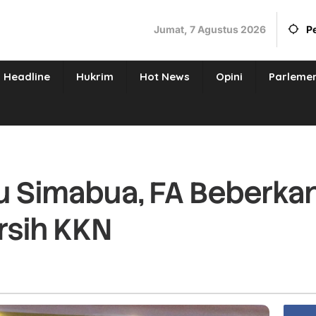
Jumat, 7 Agustus 2026
P
Headline
Hukrim
Hot News
Opini
Parleme
u Simabua, FA Beberka
rsih KKN