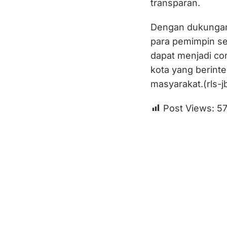
transparan.
Dengan dukungan
para pemimpin se
dapat menjadi co
kota yang berinte
masyarakat.(rls-j
Post Views:
5