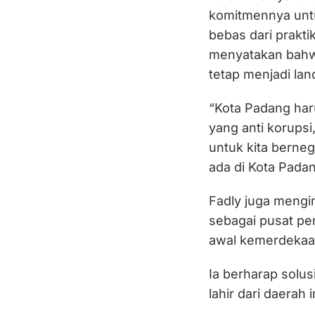
komitmennya untu
bebas dari praktik
menyatakan bahwa
tetap menjadi lan
“Kota Padang haru
yang anti korupsi,
untuk kita berne
ada di Kota Pada
Fadly juga mengi
sebagai pusat pe
awal kemerdekaa
Ia berharap solus
lahir dari daerah 