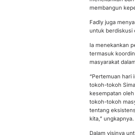
membangun keper
Fadly juga menya
untuk berdiskusi
Ia menekankan pe
termasuk koordina
masyarakat dalam
“Pertemuan hari i
tokoh-tokoh Sima
kesempatan oleh B
tokoh-tokoh masy
tentang eksisten
kita,” ungkapnya.
Dalam visinya un