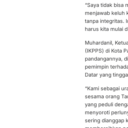
“Saya tidak bis
menjawab keluh k
tanpa integritas. 
harus kita mulai d
Muhardanil, Ketu
(IKPPS) di Kota 
pandangannya, d
pemimpin terhada
Datar yang tingga
“Kami sebagai ura
sesama orang Tan
yang peduli denga
menyoroti perlun
sering dianggap 