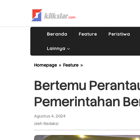
Lewati
ke
konten
Beranda
Feature
Peristiwa
Lainnya
Homepage
»
Feature
»
Bertemu
Perantau
Simabua,
Bertemu Peranta
FA
Beberkan
Pemerintahan Be
Pemerintahan
Bersih
KKN
Agustus 4, 2024
oleh
Redaksi
oleh
Redaksi