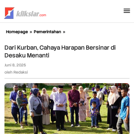
Lewati
ke
konten
Homepage
»
Pemerintahan
»
Dari
Kurban,
Cahaya
Dari Kurban, Cahaya Harapan Bersinar di
Harapan
Desaku Menanti
Bersinar
di
Juni 8, 2025
oleh
Desaku
Redaksi
oleh
Redaksi
Menanti