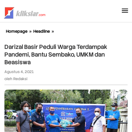
Lewati
ke
konten
Homepage
»
Headline
»
Darizal
Basir
Peduli
Darizal Basir Peduli Warga Terdampak
Warga
Pandemi, Bantu Sembako, UMKM dan
Terdampak
Beasiswa
Pandemi,
Bantu
Agustus 4, 2021
oleh
Sembako,
Redaksi
oleh
Redaksi
UMKM
dan
Beasiswa