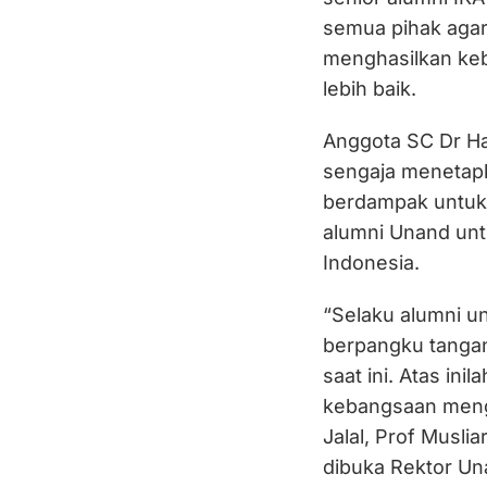
semua pihak agar
menghasilkan keb
lebih baik.
Anggota SC Dr H
sengaja menetapk
berdampak untuk
alumni Unand unt
Indonesia.
“Selaku alumni uni
berpangku tangan
saat ini. Atas ini
kebangsaan mengh
Jalal, Prof Muslia
dibuka Rektor Un