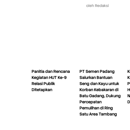
oleh
Redaksi
Panitia dan Rencana
PT Semen Padang
K
Kegiatan HUT Ke-9
Salurkan Bantuan
K
Relasi Publik
Seng dan Kayu untuk
P
Ditetapkan
Korban Kebakaran di
H
Batu Gadang, Dukung
N
Percepatan
D
Pemulihan di Ring
Satu Area Tambang