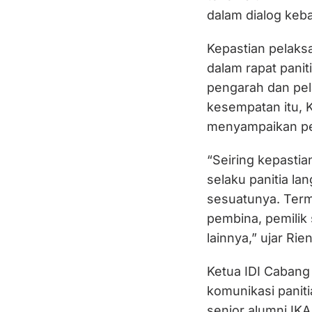
dalam dialog keb
Kepastian pelaksa
dalam rapat panit
pengarah dan pel
kesempatan itu, K
menyampaikan per
“Seiring kepastia
selaku panitia l
sesuatunya. Ter
pembina, pemilik
lainnya,” ujar Rie
Ketua IDI Cabang
komunikasi panit
senior alumni IK