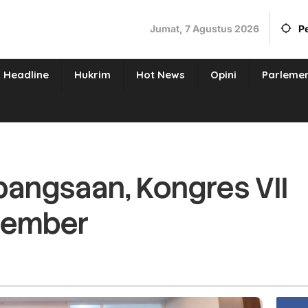
Jumat, 7 Agustus 2026
P
Headline
Hukrim
Hot News
Opini
Parleme
ebangsaan, Kongres VII
vember