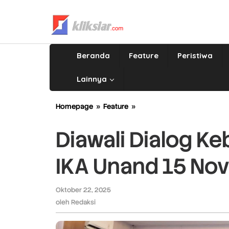
Lewati
ke
konten
Beranda
Feature
Peristiwa
Lainnya
Homepage
»
Feature
»
Diawali
Dialog
Kebangsaan,
Diawali Dialog K
Kongres
VII
IKA Unand 15 No
IKA
Unand
15
Oktober 22, 2025
oleh
November
Redaksi
oleh
Redaksi