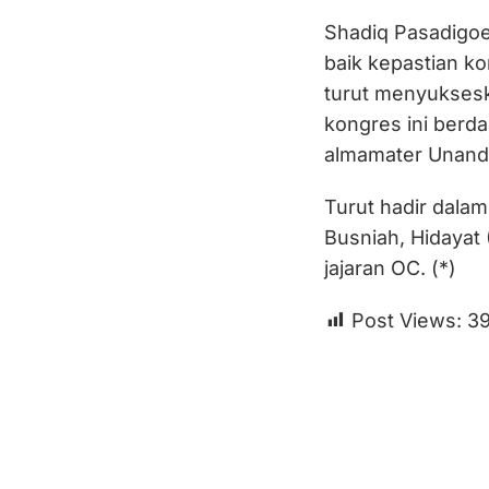
Shadiq Pasadigo
baik kepastian ko
turut menyuksesk
kongres ini berd
almamater Unand
Turut hadir dala
Busniah, Hidayat 
jajaran OC. (*)
Post Views:
3