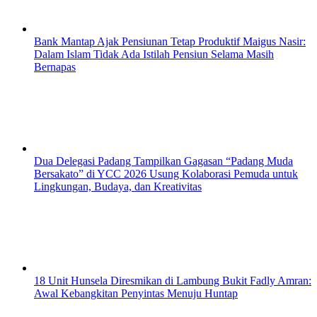
Bank Mantap Ajak Pensiunan Tetap Produktif Maigus Nasir:
Dalam Islam Tidak Ada Istilah Pensiun Selama Masih
Bernapas
Dua Delegasi Padang Tampilkan Gagasan “Padang Muda
Bersakato” di YCC 2026 Usung Kolaborasi Pemuda untuk
Lingkungan, Budaya, dan Kreativitas
18 Unit Hunsela Diresmikan di Lambung Bukit Fadly Amran:
Awal Kebangkitan Penyintas Menuju Huntap