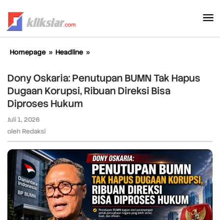
Lewati
ke
konten
Homepage
»
Headline
»
Dony
Oskaria:
Penutupan
Dony Oskaria: Penutupan BUMN Tak Hapus
BUMN
Dugaan Korupsi, Ribuan Direksi Bisa
Tak
Diproses Hukum
Hapus
Dugaan
Juli 1, 2026
oleh
Korupsi,
Redaksi
oleh
Redaksi
Ribuan
Direksi
Bisa
Diproses
Hukum