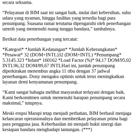
secara seksama.
“Pelayanan di BIM saat ini sangat baik, mulai dari kebersihan, suhu
udara yang nyaman, hingga fasilitas yang tersedia bagi para
penumpang. Suasana ramai terutama dipengaruhi oleh penerbangan
umroh yang memenuhi ruang tunggu bandara,” tambahnya.
Berikut data penerbangan yang tercatat:
*Kategori* *Jumlah Kedatangan* *Jumlah Keberangkatan*
*Pesawat* 32 (DOM+INTL)32 (DOM+INTL) *Penumpang*
5.3145.323 *Infant* 160162 *Load Factor (%)* 94,17 DOM/95,02
INTL96,32 DOM/89,67 INTLHari ini, jumlah penumpang
diperkirakan menembus angka 11 ribu dengan 37 jadwal
penerbangan. Dony mengaku optimis untuk terus meningkatkan
layanan demi kenyamanan penumpang.
“Kami sangat bahagia melihat masyarakat terlayani dengan baik.
Kami berkomitmen untuk memenuhi harapan penumpang secara
maksimal,” tutupnya.
Meski erupsi Marapi tetap menjadi perhatian, BIM berhasil menjaga
kelancaran operasionalnya dan memberikan pelayanan prima bagi
para pengguna jasa. Keberhasilan ini menjadi bukti sinergi dan
kesiapan bandara menghadapi tantangan. (***)