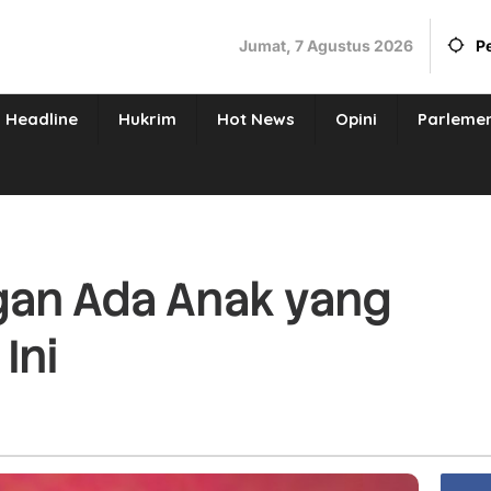
Jumat, 7 Agustus 2026
P
Headline
Hukrim
Hot News
Opini
Parleme
gan Ada Anak yang
 Ini