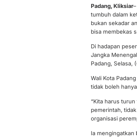
Padang, Kliksiar
–
tumbuh dalam ket
bukan sekadar ang
bisa membekas s
Di hadapan pese
Jangka Menengah
Padang, Selasa, (
Wali Kota Padang
tidak boleh hanya
“Kita harus turu
pemerintah, tida
organisasi peremp
Ia mengingatkan