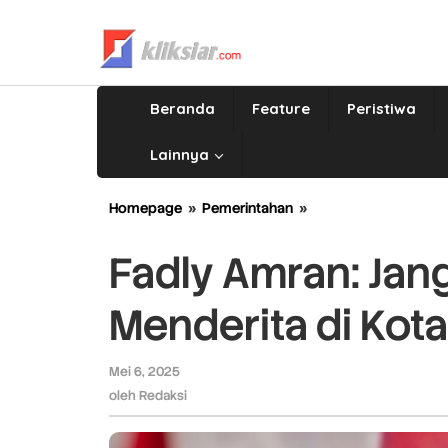
Lewati
ke
konten
Beranda
Feature
Peristiwa
Lainnya
Homepage
»
Pemerintahan
»
Fadly
Amran:
Jangan
Fadly Amran: Jan
Ada
Anak
Menderita di Kota
yang
Menderita
di
Mei 6, 2025
oleh
Kota
Redaksi
oleh
Redaksi
Ini