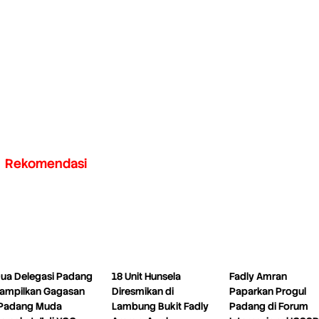
Rekomendasi
ua Delegasi Padang
18 Unit Hunsela
Fadly Amran
ampilkan Gagasan
Diresmikan di
Paparkan Progul
Padang Muda
Lambung Bukit Fadly
Padang di Forum