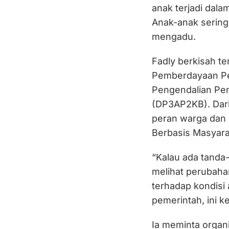
anak terjadi dala
Anak-anak sering 
mengadu.
Fadly berkisah t
Pemberdayaan Pe
Pengendalian Pe
(DP3AP2KB). Dar
peran warga dan 
Berbasis Masyara
“Kalau ada tanda-
melihat perubahan
terhadap kondisi 
pemerintah, ini ke
Ia meminta organ