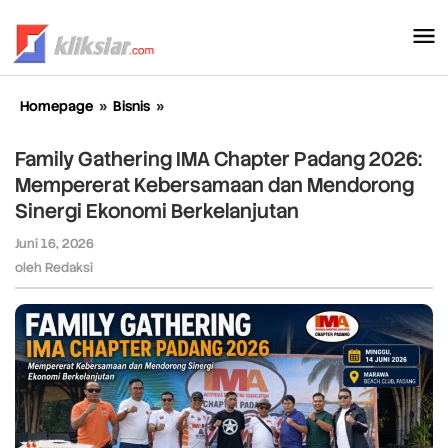
Lewati
ke
konten
Homepage
»
Bisnis
»
Family
Gathering
IMA
Family Gathering IMA Chapter Padang 2026:
Chapter
Mempererat Kebersamaan dan Mendorong
Padang
Sinergi Ekonomi Berkelanjutan
2026:
Mempererat
Juni 16, 2026
oleh
Kebersamaan
Redaksi
oleh
Redaksi
dan
Mendorong
Sinergi
Ekonomi
Berkelanjutan