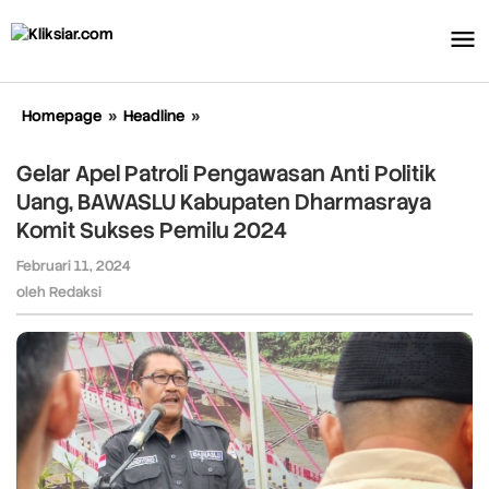
Lewati
ke
konten
Homepage
»
Headline
»
Gelar
Apel
Patroli
Gelar Apel Patroli Pengawasan Anti Politik
Pengawasan
Uang, BAWASLU Kabupaten Dharmasraya
Anti
Komit Sukses Pemilu 2024
Politik
Uang,
Februari 11, 2024
oleh
BAWASLU
Redaksi
oleh
Redaksi
Kabupaten
Dharmasraya
Komit
Sukses
Pemilu
2024