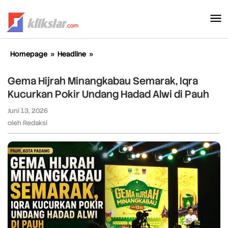
Lewati
ke
konten
Homepage
»
Headline
»
Gema
Hijrah
Minangkabau
Gema Hijrah Minangkabau Semarak, Iqra
Semarak,
Kucurkan Pokir Undang Hadad Alwi di Pauh
Iqra
Kucurkan
Juni 13, 2026
oleh
Pokir
Redaksi
oleh
Redaksi
Undang
Hadad
Alwi
di
Pauh