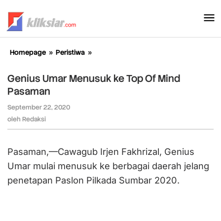
Lewati
ke
konten
Homepage
»
Peristiwa
»
Genius
Umar
Menusuk
Genius Umar Menusuk ke Top Of Mind
ke
Pasaman
Top
Of
September 22, 2020
oleh
Mind
Redaksi
oleh
Redaksi
Pasaman
Pasaman,—Cawagub Irjen Fakhrizal, Genius
Umar mulai menusuk ke berbagai daerah jelang
penetapan Paslon Pilkada Sumbar 2020.