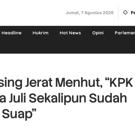
Jumat, 7 Agustus 2026
P
Headline
Hukrim
Hot News
Opini
Parleme
sing Jerat Menhut, “KPK
a Juli Sekalipun Sudah
 Suap”