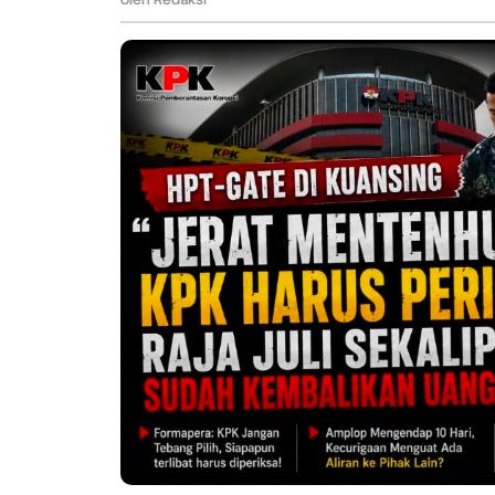
Sudah
Kembalikan
Uang
Suap"