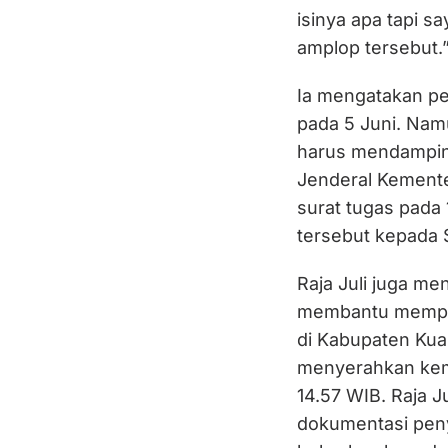
isinya apa tapi s
amplop tersebut.
Ia mengatakan p
pada 5 Juni. Nam
harus mendamping
Jenderal Kement
surat tugas pada
tersebut kepada 
Raja Juli juga m
membantu mempe
di Kabupaten Kua
menyerahkan kemb
14.57 WIB. Raja J
dokumentasi peny