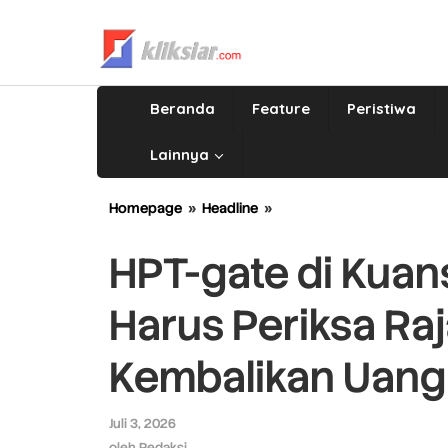
Lewati
ke
konten
Beranda
Feature
Peristiwa
Lainnya
Homepage
»
Headline
»
HPT-
gate
di
HPT-gate di Kuan
Kuansing
Jerat
Harus Periksa Raj
Menhut,
"KPK
Harus
Kembalikan Uang
Periksa
Raja
Juli
Juli 3, 2026
oleh
Sekalipun
Redaksi
oleh
Redaksi