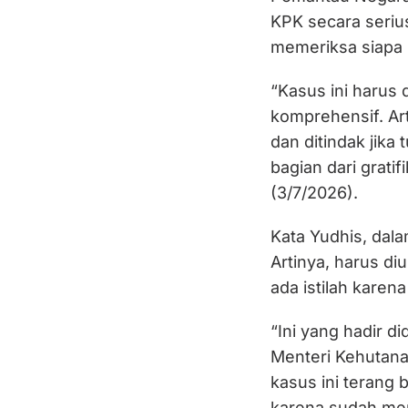
KPK secara seriu
memeriksa siapa p
“Kasus ini harus d
komprehensif. Art
dan ditindak jika 
bagian dari gratif
(3/7/2026).
Kata Yudhis, dalam
Artinya, harus diu
ada istilah kare
“Ini yang hadir d
Menteri Kehutanan
kasus ini terang
karena sudah men