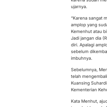
ujarnya.
“Karena sangat 
amplop yang sudah
Kemenhut atau bisa
Jadi jangan dia (
diri. Apalagi amp
sebelum dikembali
imbuhnya.
Sebelumnya, Ment
telah mengembali
Kuansing Suhardi
Kementerian Kehu
Kata Menhut, aj