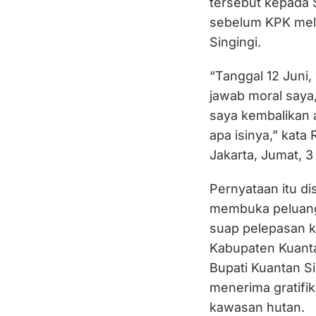
tersebut kepada S
sebelum KPK mela
Singingi.
“Tanggal 12 Juni,
jawab moral saya
saya kembalikan 
apa isinya,” kata
Jakarta, Jumat, 3 
Pernyataan itu di
membuka peluang
suap pelepasan k
Kabupaten Kuanta
Bupati Kuantan S
menerima gratifik
kawasan hutan.