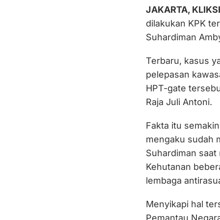
JAKARTA, KLIKS
dilakukan KPK te
Suhardiman Amby,
Terbaru, kasus y
pelepasan kawasa
HPT-gate tersebu
Raja Juli Antoni.
Fakta itu semakin
mengaku sudah m
Suhardiman saat 
Kehutanan beberap
lembaga antirasu
Menyikapi hal t
Pemantau Negara