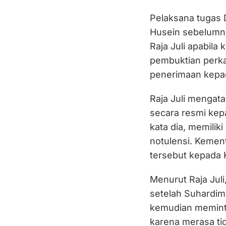
Pelaksana tugas 
Husein sebelumn
Raja Juli apabil
pembuktian perka
penerimaan kepad
Raja Juli mengat
secara resmi kep
kata dia, memilik
notulensi. Kemen
tersebut kepada 
Menurut Raja Jul
setelah Suhardim
kemudian memint
karena merasa ti