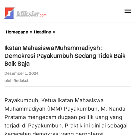
Lewati
ke
konten
Homepage
»
Headline
»
Ikatan
Mahasiswa
Muhammadiyah
Ikatan Mahasiswa Muhammadiyah :
:
Demokrasi Payakumbuh Sedang Tidak Baik
Demokrasi
Baik Saja
Payakumbuh
Sedang
Desember 1, 2024
oleh
Tidak
Redaksi
oleh
Redaksi
Baik
Baik
Saja
Payakumbuh, Ketua Ikatan Mahasiswa
Muhammadiyah (IMM) Payakumbuh, M. Nanda
Pratama mengecam dugaan politik uang yang
terjadi di Payakumbuh. Praktik ini dinilai sebagai
kecacatan demokrasi yang berpotensi