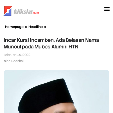
Lewati
ke
konten
Homepage
»
Headline
»
Incar
Kursi
Incamben,
Incar Kursi Incamben, Ada Belasan Nama
Ada
Muncul pada Mubes Alumni HTN
Belasan
Nama
Februari 14, 2022
oleh
Muncul
Redaksi
oleh
Redaksi
pada
Mubes
Alumni
HTN