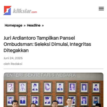
Lewati
ke
konten
Homepage
»
Headline
»
Juri
Ardiantoro
Tampilkan
Juri Ardiantoro Tampilkan Pansel
Pansel
Ombudsman: Seleksi Dimulai, Integritas
Ombudsman:
Ditegakkan
Seleksi
Dimulai,
Juni 24, 2025
oleh
Integritas
Redaksi
oleh
Redaksi
Ditegakkan