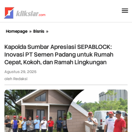
Lewati
ke
konten
Homepage
»
Bisnis
»
Kapolda
Sumbar
Apresiasi
Kapolda Sumbar Apresiasi SEPABLOCK:
SEPABLOCK:
Inovasi PT Semen Padang untuk Rumah
Inovasi
Cepat, Kokoh, dan Ramah Lingkungan
PT
Semen
Agustus 29, 2025
oleh
Padang
Redaksi
oleh
Redaksi
untuk
Rumah
Cepat,
Kokoh,
dan
Ramah
Lingkungan