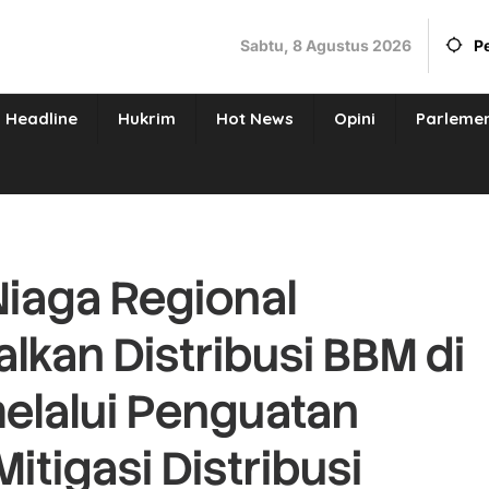
Sabtu, 8 Agustus 2026
P
Headline
Hukrim
Hot News
Opini
Parleme
Niaga Regional
kan Distribusi BBM di
elalui Penguatan
itigasi Distribusi