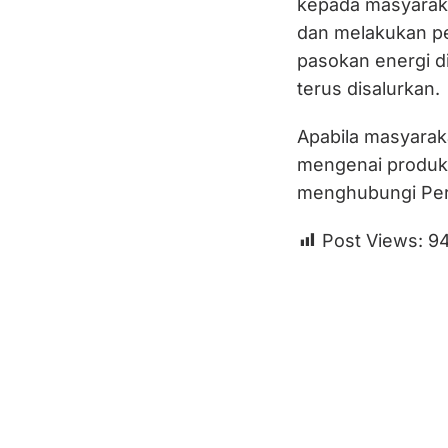
kepada masyaraka
dan melakukan p
pasokan energi di
terus disalurkan.
Apabila masyaraka
mengenai produk 
menghubungi Pert
Post Views:
9