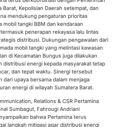
mina terus berkoordinasi dengan Pemerintah
a Barat, Kepolisian Daerah setempat, dan
guna mendukung pengaturan prioritas
a mobil tangki BBM dan kendaraan
termasuk penerapan rekayasa lalu lintas
strategis distribusi. Dukungan pengawalan dari
rmada mobil tangki yang melintasi kawasan
atan di Kecamatan Bungus juga dilakukan
 distribusi energi kepada masyarakat tetap
ncar, dan tepat waktu. Sinergi tersebut
n dari upaya bersama dalam menjaga
uran energi di wilayah Sumatera Barat.
munication, Relations & CSR Pertamina
onal Sumbagut, Fahrougi Andriani
yampaikan bahwa Pertamina terus
i langkah mitigasi agar distribusi energi