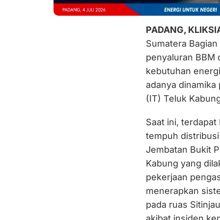
PADANG, KLIKS
Sumatera Bagian 
penyaluran BBM d
kebutuhan energi
adanya dinamika p
(IT) Teluk Kabung
Saat ini, terdap
tempuh distribusi
Jembatan Bukit P
Kabung yang dil
pekerjaan penga
menerapkan sistem 
pada ruas Sitinj
akibat insiden ke