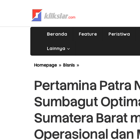
Lewati
ke
konten
Beranda
Feature
Peristiwa
Lainnya
Homepage
»
Bisnis
»
Pertamina
Patra
Niaga
Pertamina Patra 
Regional
Sumbagut
Sumbagut Optimal
Optimalkan
Distribusi
BBM
Sumatera Barat m
di
Sumatera
Operasional dan M
Barat
melalui