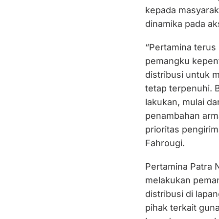
kepada masyaraka
dinamika pada aks
“Pertamina terus
pemangku kepent
distribusi untuk
tetap terpenuhi.
lakukan, mulai da
penambahan armad
prioritas pengiri
Fahrougi.
Pertamina Patra 
melakukan pemant
distribusi di lap
pihak terkait gu