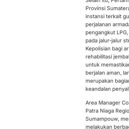
Selain itu, Perta
Provinsi Sumater
instansi terkait 
perjalanan armad
pengangkut LPG, 
pada jalur-jalur 
Kepolisian bagi a
rehabilitasi jemb
untuk memastikan
berjalan aman, la
merupakan bagia
keandalan penyal
Area Manager Com
Patra Niaga Regi
Sumampouw, men
melakukan berbaga