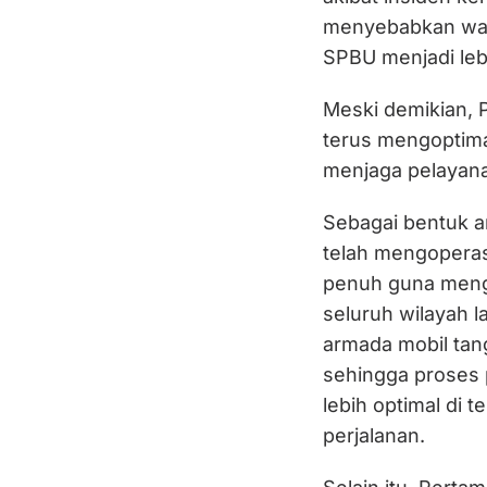
menyebabkan wak
SPBU menjadi leb
Meski demikian, 
terus mengoptima
menjaga pelayana
Sebagai bentuk an
telah mengoperas
penuh guna mengo
seluruh wilayah l
armada mobil tan
sehingga proses
lebih optimal di
perjalanan.