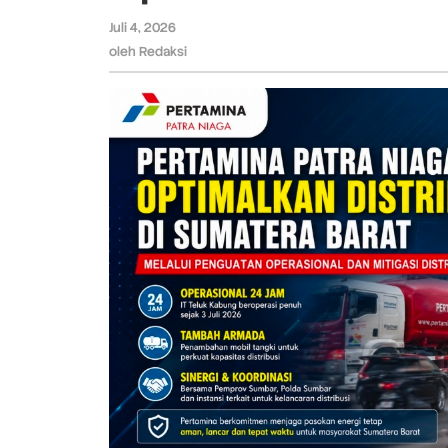
Penguatan
Juli 4, 2026
oleh
Operasional
Redaksi
oleh
Redaksi
dan
Mitigasi
Distribusi