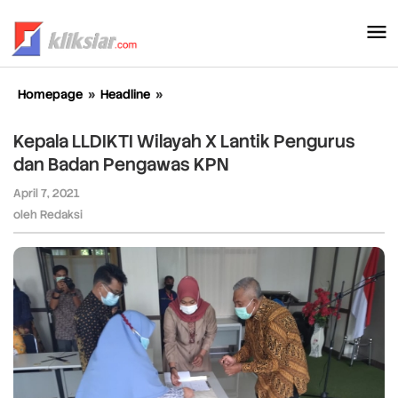
Lewati
ke
konten
Homepage
»
Headline
»
Kepala
LLDIKTI
Wilayah
Kepala LLDIKTI Wilayah X Lantik Pengurus
X
dan Badan Pengawas KPN
Lantik
Pengurus
April 7, 2021
oleh
dan
Redaksi
oleh
Redaksi
Badan
Pengawas
KPN