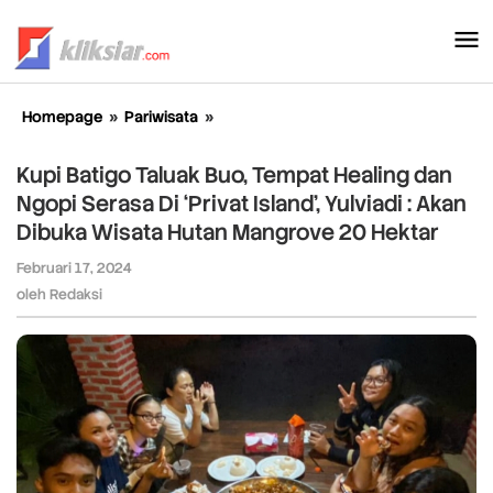
Lewati
ke
konten
Homepage
»
Pariwisata
»
Kupi
Batigo
Taluak
Kupi Batigo Taluak Buo, Tempat Healing dan
Buo,
Ngopi Serasa Di ‘Privat Island’, Yulviadi : Akan
Tempat
Dibuka Wisata Hutan Mangrove 20 Hektar
Healing
dan
Februari 17, 2024
oleh
Ngopi
Redaksi
oleh
Redaksi
Serasa
Di
'Privat
Island',
Yulviadi
:
Akan
Dibuka
Wisata