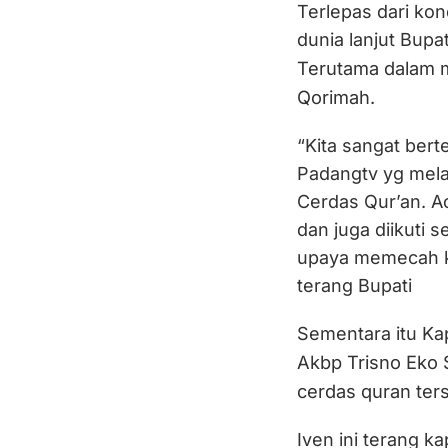
Terlepas dari kon
dunia lanjut Bupat
Terutama dalam m
Qorimah.
“Kita sangat ber
Padangtv yg mel
Cerdas Qur’an. A
dan juga diikuti 
upaya memecah ke
terang Bupati
Sementara itu Ka
Akbp Trisno Eko 
cerdas quran ter
Iven ini terang k