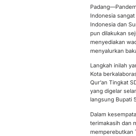
Padang—Pandemi 
Indonesia sangat
Indonesia dan Sum
pun dilakukan se
menyediakan wada
menyalurkan bak
Langkah inilah y
Kota berkalabora
Qur’an Tingkat S
yang digelar sel
langsung Bupati 
Dalam kesempata
terimakasih dan 
memperebutkan Tr