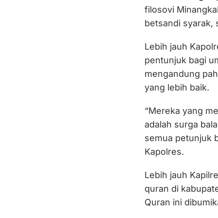
filosovi Minangk
betsandi syarak, 
Lebih jauh Kapol
pentunjuk bagi u
mengandung paha
yang lebih baik.
“Mereka yang me
adalah surga bala
semua petunjuk b
Kapolres.
Lebih jauh Kapilr
quran di kabupat
Quran ini dibumik