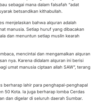
abau sebagai mana dalam falsafah “adat
syarak betsandikan kithabullah.
res menjelaskan bahwa alquran adalah
mat manusia. Setiap huruf yang dibacakan
la dan menuntun setiap muslin kearah
mbaca, mencintai dan mengamalkan alquran
san nya. Karena didalam alquran ini berisi
agi umat manusia ciptaan allah SAW”, terang
es berharap lahir para penghapal-penghapal
en 50 Kota. Ia juga berharap lomba Cerdas
an dan digelar di seluruh daerah Sumbar.