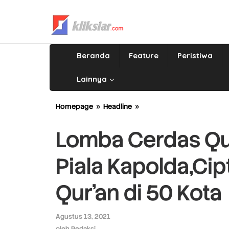
Lewati
ke
konten
Beranda
Feature
Peristiwa
Lainnya
Homepage
»
Headline
»
Lomba
Cerdas
Qur'an
Lomba Cerdas Qu
50
Kota
Piala Kapolda,Cip
Rebutkan
Piala
Kapolda,Ciptakan
Qur’an di 50 Kota
Generasi
Cinta
Qur'an
Agustus 13, 2021
oleh
di
Redaksi
oleh
Redaksi