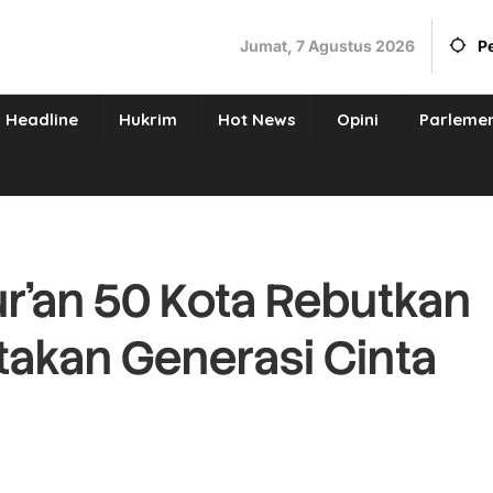
Jumat, 7 Agustus 2026
P
Headline
Hukrim
Hot News
Opini
Parleme
r’an 50 Kota Rebutkan
takan Generasi Cinta