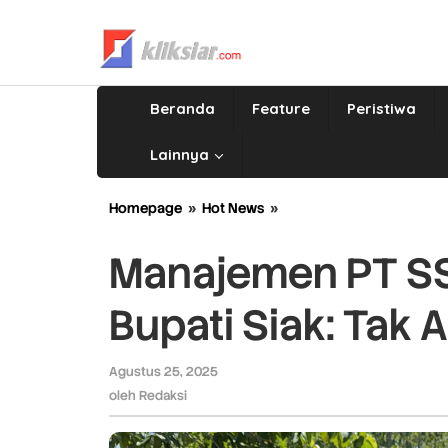
Lewati
ke
konten
Beranda
Feature
Peristiwa
Lainnya
Homepage
»
Hot News
»
Manajemen
PT
SSL
Manajemen PT SSL
Klarifikasi
Video
Bupati Siak: Tak 
Bupati
Siak:
Tak
Agustus 25, 2025
oleh
Ada
Redaksi
oleh
Redaksi
Aksi
Saling
Bentak