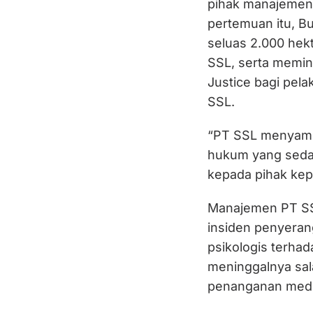
pihak manajemen
pertemuan itu, Bu
seluas 2.000 hek
SSL, serta memin
Justice bagi pel
SSL.
“PT SSL menyamp
hukum yang seda
kepada pihak kepol
Manajemen PT SS
insiden penyerang
psikologis terhad
meninggalnya sal
penanganan medis 