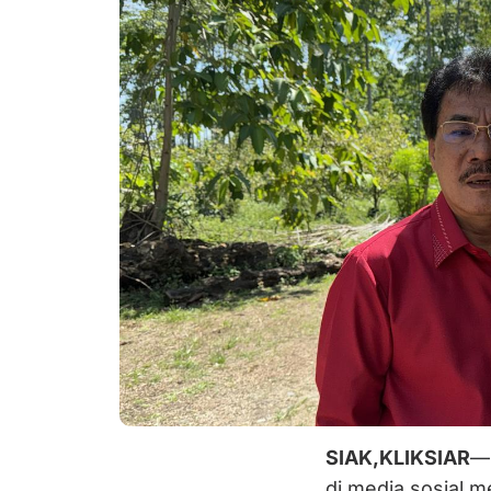
SIAK,KLIKSIAR
— 
di media sosial m