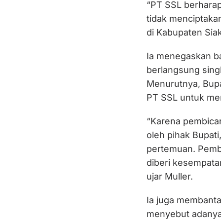
“PT SSL berhara
tidak menciptak
di Kabupaten Siak
Ia menegaskan b
berlangsung sing
Menurutnya, Bupa
PT SSL untuk menj
“Karena pembicar
oleh pihak Bupati
pertemuan. Pembi
diberi kesempat
ujar Muller.
Ia juga membanta
menyebut adanya 