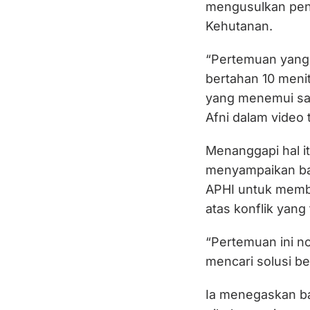
mengusulkan pen
Kehutanan.
“Pertemuan yang 
bertahan 10 meni
yang menemui say
Afni dalam video 
Menanggapi hal i
menyampaikan bah
APHI untuk membu
atas konflik yang 
“Pertemuan ini no
mencari solusi be
Ia menegaskan ba