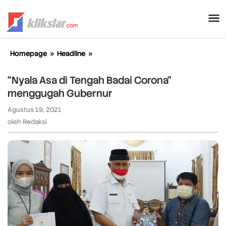
Lewati
ke
konten
Homepage
»
Headline
»
“Nyala
Asa
di
“Nyala Asa di Tengah Badai Corona”
Tengah
menggugah Gubernur
Badai
Corona”
Agustus 19, 2021
oleh
menggugah
Redaksi
oleh
Redaksi
Gubernur