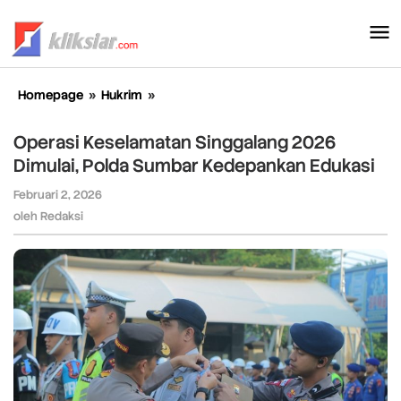
Lewati
ke
konten
Homepage
»
Hukrim
»
Operasi
Keselamatan
Singgalang
Operasi Keselamatan Singgalang 2026
2026
Dimulai, Polda Sumbar Kedepankan Edukasi
Dimulai,
Polda
Februari 2, 2026
oleh
Sumbar
Redaksi
oleh
Redaksi
Kedepankan
Edukasi