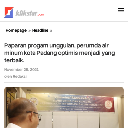
Lewati
ke
konten
Homepage
»
Headline
»
Paparan
progam
unggulan,
Paparan progam unggulan, perumda air
perumda
minum kota Padang optimis menjadi yang
air
terbaik.
minum
kota
November 25, 2021
oleh
Padang
Redaksi
oleh
Redaksi
optimis
menjadi
yang
terbaik.