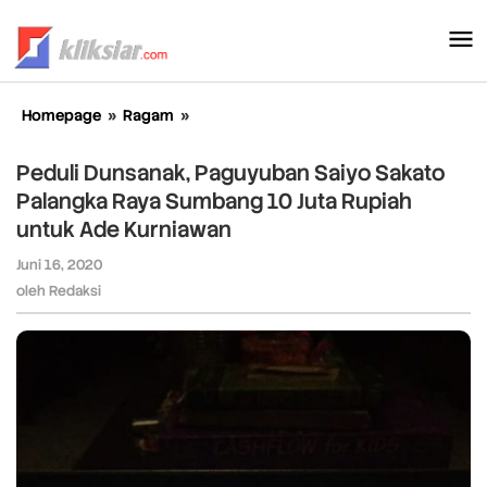
Lewati
ke
konten
Homepage
»
Ragam
»
Peduli
Dunsanak,
Paguyuban
Peduli Dunsanak, Paguyuban Saiyo Sakato
Saiyo
Palangka Raya Sumbang 10 Juta Rupiah
Sakato
untuk Ade Kurniawan
Palangka
Raya
Juni 16, 2020
oleh
Sumbang
Redaksi
oleh
Redaksi
10
Juta
Rupiah
untuk
Ade
Kurniawan