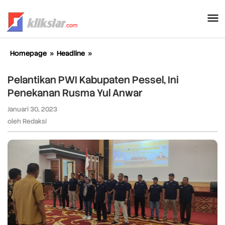
Lewati
ke
konten
Homepage
»
Headline
»
Pelantikan
PWI
Kabupaten
Pelantikan PWI Kabupaten Pessel, Ini
Pessel,
Penekanan Rusma Yul Anwar
Ini
Penekanan
Januari 30, 2023
oleh
Rusma
Redaksi
oleh
Redaksi
Yul
Anwar