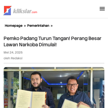
Lewati
ke
konten
Homepage
»
Pemerintahan
»
Pemko
Padang
Turun
Pemko Padang Turun Tangan! Perang Besar
Tangan!
Lawan Narkoba Dimulai!
Perang
Besar
Mei 24, 2025
oleh
Lawan
Redaksi
oleh
Redaksi
Narkoba
Dimulai!