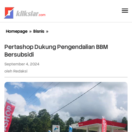
Lewati
ke
konten
Homepage
»
Bisnis
»
Pertashop
Dukung
Pengendalian
Pertashop Dukung Pengendalian BBM
BBM
Bersubsidi
Bersubsidi
September 4, 2024
oleh
Redaksi
oleh
Redaksi