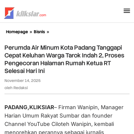
Lewati
ke
konten
Homepage
»
Bisnis
»
Perumda
Air
Minum
Perumda Air Minum Kota Padang Tanggapi
Kota
Cepat Keluhan Warga Tarok Indah 2, Proses
Padang
Pengecoran Halaman Rumah Ketua RT
Tanggapi
Cepat
Selesai Hari Ini
Keluhan
November 14, 2025
oleh
Warga
Redaksi
oleh
Redaksi
Tarok
Indah
2,
PADANG,KLIKSIAR
– Firman Wanipin, Manager
Proses
Pengecoran
Harian Umum Rakyat Sumbar dan founder
Halaman
Channel YouTube Ciloteh Wanipin, kembali
Rumah
menorehkan perannya sebagai jurnalis
Ketua