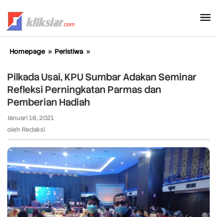
Lewati
ke
konten
Homepage
»
Peristiwa
»
Pilkada
Usai,
KPU
Pilkada Usai, KPU Sumbar Adakan Seminar
Sumbar
Refleksi Perningkatan Parmas dan
Adakan
Pemberian Hadiah
Seminar
Refleksi
Januari 16, 2021
oleh
Perningkatan
Redaksi
oleh
Redaksi
Parmas
dan
Pemberian
Hadiah