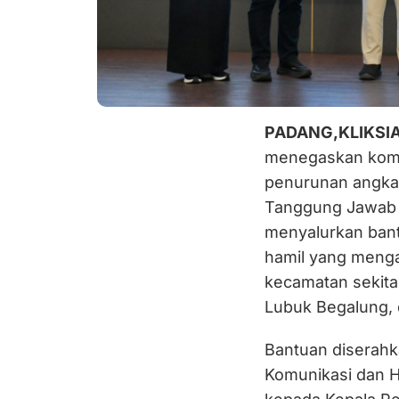
PADANG,KLIKSI
menegaskan kom
penurunan angka 
Tanggung Jawab S
menyalurkan bant
hamil yang mengal
kecamatan sekitar
Lubuk Begalung, 
Bantuan diserahk
Komunikasi dan H