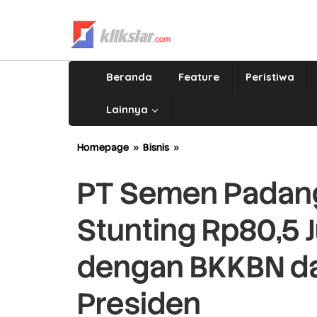
Lewati
ke
konten
Beranda
Feature
Peristiwa
Lainnya
Homepage
»
Bisnis
»
PT
Semen
Padang
PT Semen Padang
Salurkan
Bantuan
Stunting Rp80,5 J
Stunting
Rp80,5
Juta,
dengan BKKBN da
Perkuat
Sinergi
Presiden
dengan
BKKBN