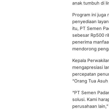
anak tumbuh di li
Program ini juga
penyediaan layana
itu, PT Semen P
sebesar Rp500 rib
penerima manfaa
mendorong penga
Kepala Perwakila
mengapresiasi l
percepatan penur
“Orang Tua Asuh 
“PT Semen Padang
solusi. Kami hara
perusahaan lain,”