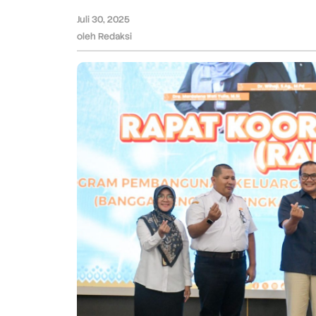
dan
Juli 30, 2025
oleh
Dukung
Redaksi
oleh
Redaksi
Asta
Cita
Presiden