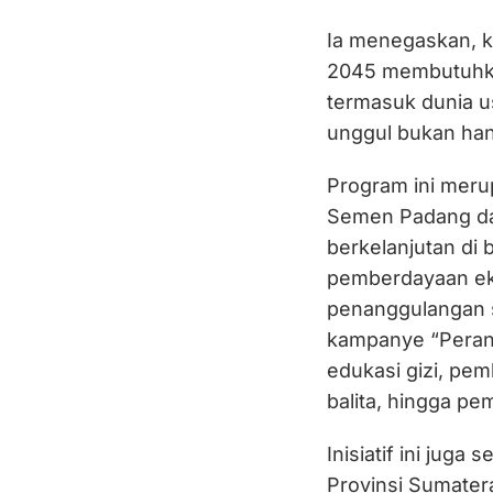
Ia menegaskan, 
2045 membutuhka
termasuk dunia 
unggul bukan han
Program ini merup
Semen Padang d
berkelanjutan di 
pemberdayaan ek
penanggulangan st
kampanye “Peran
edukasi gizi, p
balita, hingga p
Inisiatif ini juga
Provinsi Sumater