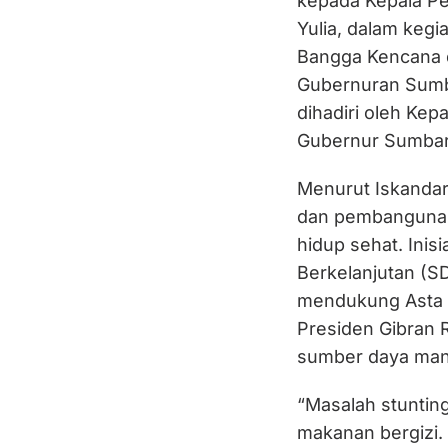
kepada Kepala P
Yulia, dalam kegi
Bangga Kencana 
Gubernuran Sumba
dihadiri oleh Kep
Gubernur Sumbar,
Menurut Iskandar,
dan pembangunan
hidup sehat. Inis
Berkelanjutan (SD
mendukung Asta C
Presiden Gibran
sumber daya manu
“Masalah stuntin
makanan bergizi. 