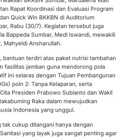
erwakilan BKKBN Sumbar, Mardalena Wati
atan Rapat Koordinasi dan Evaluasi Program
dan Quick Win BKKBN di Auditorium
r, Rabu (30/7). Kegiatan tersebut juga
ala Bappeda Sumbar, Medi Iswandi, mewakili
 Mahyeldi Ansharullah.
 bantuan terdiri atas paket nutrisi tambahan
 fasilitas jamban guna mendorong pola
iatif ini selaras dengan Tujuan Pembangunan
Gs) poin 2: Tanpa Kelaparan, serta
ita Presiden Prabowo Subianto dan Wakil
 Rakabuming Raka dalam mewujudkan
sia Indonesia yang unggul.
g tak cukup ditangani hanya dengan
Sanitasi yang layak juga sangat penting agar