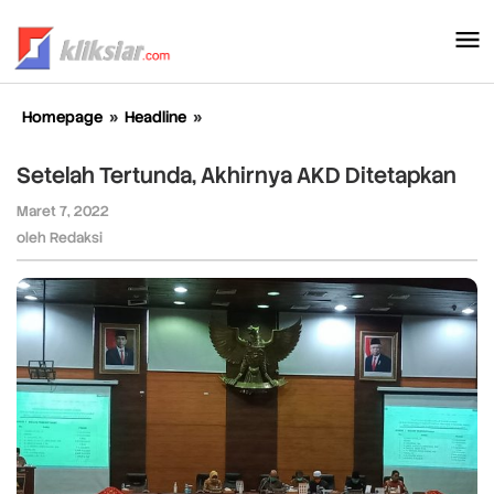
Lewati
ke
konten
Homepage
»
Headline
»
Setelah
Tertunda,
Akhirnya
Setelah Tertunda, Akhirnya AKD Ditetapkan
AKD
Ditetapkan
Maret 7, 2022
oleh
Redaksi
oleh
Redaksi