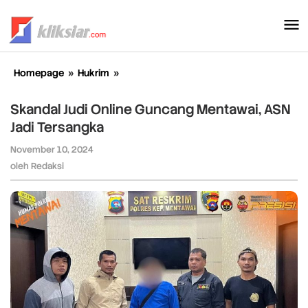
Lewati
ke
konten
Homepage
»
Hukrim
»
Skandal
Judi
Online
Skandal Judi Online Guncang Mentawai, ASN
Guncang
Jadi Tersangka
Mentawai,
ASN
November 10, 2024
oleh
Jadi
Redaksi
oleh
Redaksi
Tersangka