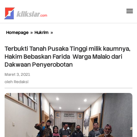
Lewati
ke
konten
Homepage
»
Hukrim
»
Terbukti
Tanah
Pusaka
Terbukti Tanah Pusaka Tinggi milik kaumnya,
Tinggi
Hakim Bebaskan Farida Warga Malalo dari
milik
Dakwaan Penyerobotan
kaumnya,
Hakim
Maret 3, 2021
oleh
Bebaskan
Redaksi
oleh
Redaksi
Farida
Warga
Malalo
dari
Dakwaan
Penyerobotan