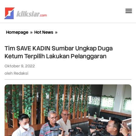
Lewati
ke
konten
Homepage
»
Hot News
»
Tim
SAVE
KADIN
Tim SAVE KADIN Sumbar Ungkap Duga
Sumbar
Ketum Terpilih Lakukan Pelanggaran
Ungkap
Duga
Oktober 9, 2022
oleh
Ketum
Redaksi
oleh
Redaksi
Terpilih
Lakukan
Pelanggaran