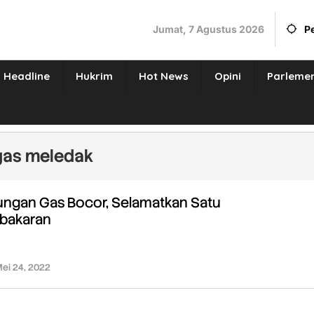
Jumat, 7 Agustus 2026
P
Headline
Hukrim
Hot News
Opini
Parleme
gas meledak
ungan Gas Bocor, Selamatkan Satu
ebakaran
ei 24, 2022
oleh
Redaksi