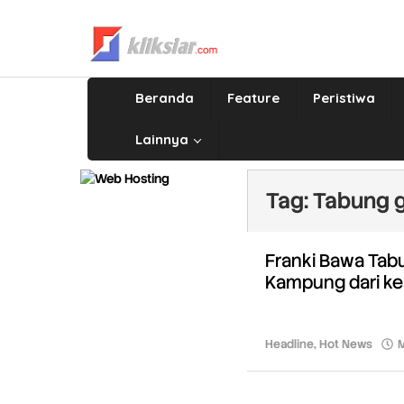
Lewati
ke
konten
Beranda
Feature
Peristiwa
Lainnya
Tag:
Tabung 
Franki Bawa Tab
Kampung dari k
Headline
,
Hot News
M