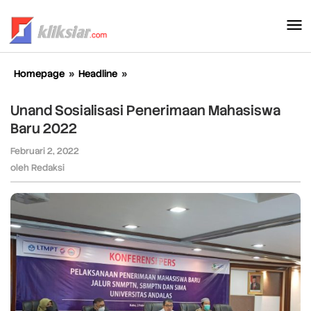
Lewati
ke
konten
Homepage
»
Headline
»
Unand
Sosialisasi
Penerimaan
Unand Sosialisasi Penerimaan Mahasiswa
Mahasiswa
Baru 2022
Baru
2022
Februari 2, 2022
oleh
Redaksi
oleh
Redaksi