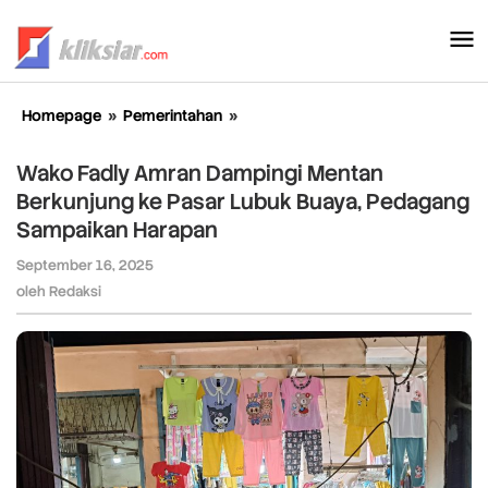
Lewati
ke
konten
Homepage
»
Pemerintahan
»
Wako
Fadly
Amran
Wako Fadly Amran Dampingi Mentan
Dampingi
Berkunjung ke Pasar Lubuk Buaya, Pedagang
Mentan
Sampaikan Harapan
Berkunjung
ke
September 16, 2025
oleh
Pasar
Redaksi
oleh
Redaksi
Lubuk
Buaya,
Pedagang
Sampaikan
Harapan