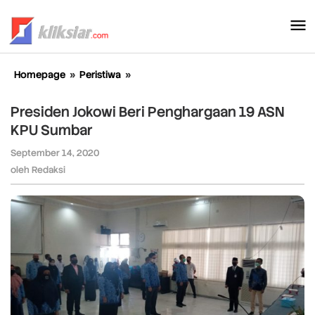
Lewati
ke
konten
Homepage
»
Peristiwa
»
Presiden
Jokowi
Beri
Presiden Jokowi Beri Penghargaan 19 ASN
Penghargaan
KPU Sumbar
19
ASN
September 14, 2020
oleh
KPU
Redaksi
oleh
Redaksi
Sumbar