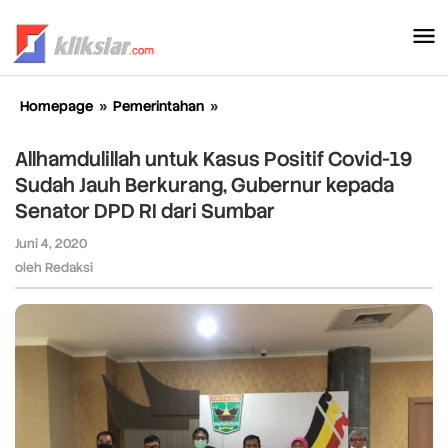
Lewati
ke
konten
Homepage
»
Pemerintahan
»
Allhamdulillah
untuk
Kasus
Allhamdulillah untuk Kasus Positif Covid-19
Positif
Sudah Jauh Berkurang, Gubernur kepada
Covid-
Senator DPD RI dari Sumbar
19
Sudah
Juni 4, 2020
oleh
Jauh
Redaksi
oleh
Redaksi
Berkurang,
Gubernur
kepada
Senator
DPD
RI
dari
Sumbar