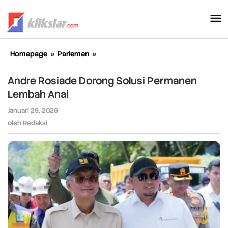
Lewati
ke
konten
Homepage
»
Parlemen
»
Andre
Rosiade
Dorong
Andre Rosiade Dorong Solusi Permanen
Solusi
Lembah Anai
Permanen
Lembah
Januari 29, 2026
oleh
Anai
Redaksi
oleh
Redaksi