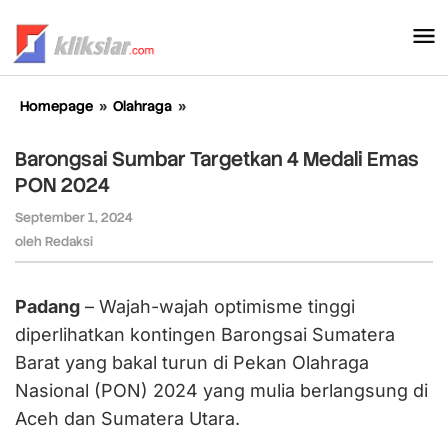
Lewati
ke
konten
Homepage
»
Olahraga
»
Barongsai
Sumbar
Targetkan
Barongsai Sumbar Targetkan 4 Medali Emas
4
PON 2024
Medali
Emas
September 1, 2024
oleh
PON
Redaksi
oleh
Redaksi
2024
Padang
– Wajah-wajah optimisme tinggi
diperlihatkan kontingen Barongsai Sumatera
Barat yang bakal turun di Pekan Olahraga
Nasional (PON) 2024 yang mulia berlangsung di
Aceh dan Sumatera Utara.