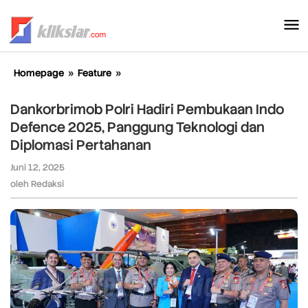
Lewati
ke
konten
Homepage
»
Feature
»
Dankorbrimob
Polri
Hadiri
Dankorbrimob Polri Hadiri Pembukaan Indo
Pembukaan
Defence 2025, Panggung Teknologi dan
Indo
Diplomasi Pertahanan
Defence
2025,
Juni 12, 2025
oleh
Panggung
Redaksi
oleh
Redaksi
Teknologi
dan
Diplomasi
Pertahanan