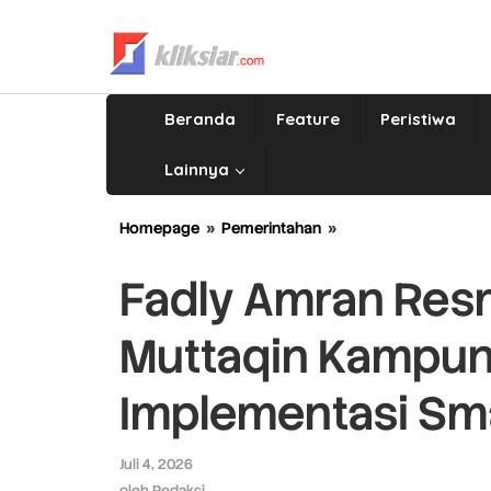
Lewati
ke
konten
Beranda
Feature
Peristiwa
Lainnya
Homepage
»
Pemerintahan
»
Fadly
Amran
Resmikan
Fadly Amran Resm
Revitalisasi
Masjid
Muttaqin Kampun
Muttaqin
Kampung
Lapai,
Implementasi Sm
Dorong
Implementasi
Smart
Juli 4, 2026
oleh
Surau
Redaksi
oleh
Redaksi