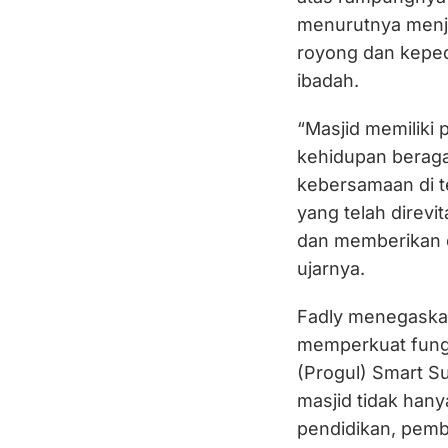
menurutnya menja
royong dan kepe
ibadah.
“Masjid memiliki
kehidupan beraga
kebersamaan di t
yang telah direvit
dan memberikan d
ujarnya.
Fadly menegaskan
memperkuat fungs
(Progul) Smart S
masjid tidak hany
pendidikan, pemb