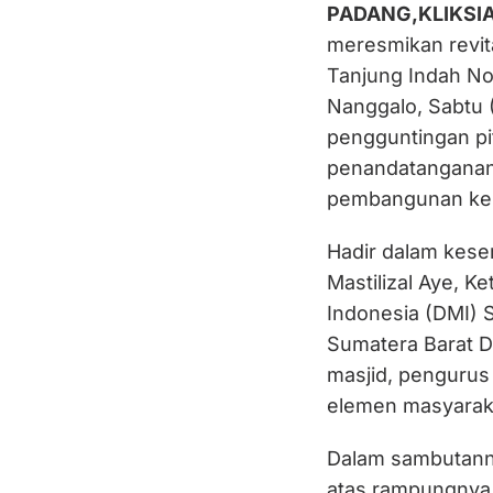
PADANG,KLIKSI
meresmikan revita
Tanjung Indah No
Nanggalo, Sabtu 
pengguntingan pit
penandatanganan 
pembangunan kemb
Hadir dalam kese
Mastilizal Aye, 
Indonesia (DMI) 
Sumatera Barat 
masjid, pengurus
elemen masyarak
Dalam sambutann
atas rampungnya r