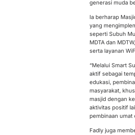
generasi muda be
Ia berharap Masji
yang mengimplem
seperti Subuh Mu
MDTA dan MDTW, h
serta layanan WiF
“Melalui Smart S
aktif sebagai tem
edukasi, pembina
masyarakat, khus
masjid dengan ke
aktivitas positif
pembinaan umat 
Fadly juga membe