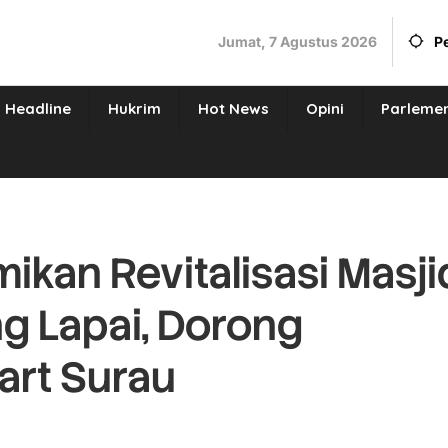
Jumat, 7 Agustus 2026
P
Headline
Hukrim
Hot News
Opini
Parleme
ikan Revitalisasi Masji
g Lapai, Dorong
art Surau