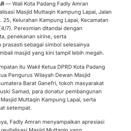
AR
— Wali Kota Padang Fadly Amran
lisasi Masjid Muttaqin Kampung Lapai, Jalan
. 25, Kelurahan Kampung Lapai, Kecamatan
(4/7). Peresmian ditandai dengan
a, penekanan sirine, serta
prasasti sebagai simbol selesainya
ali masjid yang kini tampil lebih megah.
mpatan itu Wakil Ketua DPRD Kota Padang
Ketua Pengurus Wilayah Dewan Masjid
Sumatera Barat Ganefri, tokoh masyarakat
Duski Samad, para donatur pembangunan
 Masjid Muttaqin Kampung Lapai, serta
at setempat.
ya, Fadly Amran menyampaikan apresiasi
evitalisasi Masjid Muttaqin yang