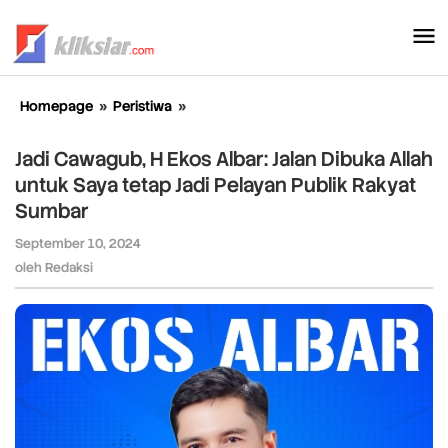
Lewati
ke
konten
Homepage
»
Peristiwa
»
Jadi
Cawagub,
H
Jadi Cawagub, H Ekos Albar: Jalan Dibuka Allah
Ekos
untuk Saya tetap Jadi Pelayan Publik Rakyat
Albar:
Sumbar
Jalan
Dibuka
September 10, 2024
oleh
Allah
Redaksi
oleh
Redaksi
untuk
Saya
tetap
Jadi
Pelayan
Publik
Rakyat
Sumbar