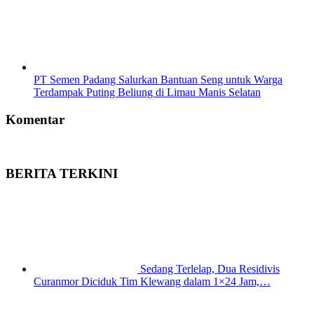
PT Semen Padang Salurkan Bantuan Seng untuk Warga
Terdampak Puting Beliung di Limau Manis Selatan
Komentar
BERITA TERKINI
Sedang Terlelap, Dua Residivis
Curanmor Diciduk Tim Klewang dalam 1×24 Jam,…