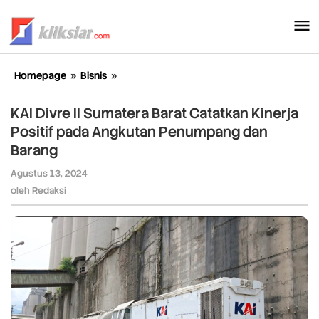
Lewati
ke
konten
Homepage
»
Bisnis
»
KAI
Divre
II
KAI Divre II Sumatera Barat Catatkan Kinerja
Sumatera
Positif pada Angkutan Penumpang dan
Barat
Barang
Catatkan
Kinerja
Agustus 13, 2024
oleh
Positif
Redaksi
oleh
Redaksi
pada
Angkutan
Penumpang
dan
Barang