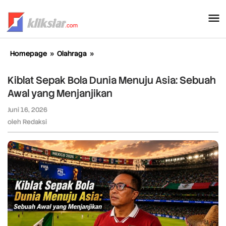
Lewati
ke
konten
Homepage
»
Olahraga
»
Kiblat
Sepak
Bola
Kiblat Sepak Bola Dunia Menuju Asia: Sebuah
Dunia
Awal yang Menjanjikan
Menuju
Asia:
Juni 16, 2026
oleh
Sebuah
Redaksi
oleh
Redaksi
Awal
yang
Menjanjikan